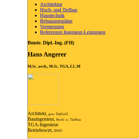
Architektur
Hoch- und Tiefbau
Haustechnik
Bebauungspläne
Vermessung
Referenzen Ingenieur-Leistungen
Bmstr. Dipl.-Ing. (FH)
Hans Angerer
M.Sc. arch., M.Sc. TGA, LL.M
Architekt,
gew. ÖstGwO
Bauingenieur,
Hoch- u. Tiefbau
TGA-Ingenieur
Betriebswirt,
HWO