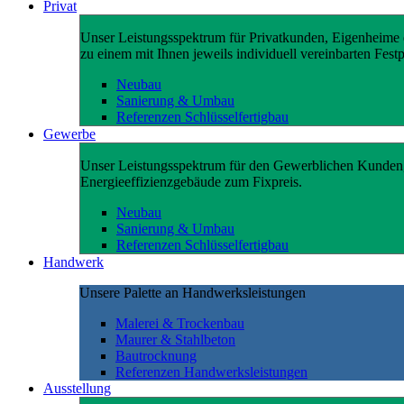
Privat
Unser Leistungsspektrum für Privatkunden, Eigenheime e
zu einem mit Ihnen jeweils individuell vereinbarten Festp
Neubau
Sanierung & Umbau
Referenzen Schlüsselfertigbau
Gewerbe
Unser Leistungsspektrum für den Gewerblichen Kunden
Energieeffizienzgebäude zum Fixpreis.
Neubau
Sanierung & Umbau
Referenzen Schlüsselfertigbau
Handwerk
Unsere Palette an Handwerksleistungen
Malerei & Trockenbau
Maurer & Stahlbeton
Bautrocknung
Referenzen Handwerksleistungen
Ausstellung