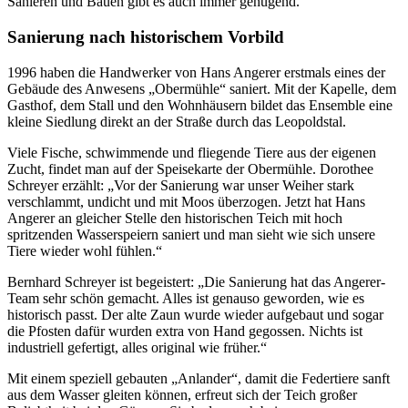
Sanieren und Bauen gibt es auch immer genügend.
Sanierung nach historischem Vorbild
1996 haben die Handwerker von Hans Angerer erstmals eines der
Gebäude des Anwesens „Obermühle“ saniert. Mit der Kapelle, dem
Gasthof, dem Stall und den Wohnhäusern bildet das Ensemble eine
kleine Siedlung direkt an der Straße durch das Leopoldstal.
Viele Fische, schwimmende und fliegende Tiere aus der eigenen
Zucht, findet man auf der Speisekarte der Obermühle. Dorothee
Schreyer erzählt: „Vor der Sanierung war unser Weiher stark
verschlammt, undicht und mit Moos überzogen. Jetzt hat Hans
Angerer an gleicher Stelle den historischen Teich mit hoch
spritzenden Wasserspeiern saniert und man sieht wie sich unsere
Tiere wieder wohl fühlen.“
Bernhard Schreyer ist begeistert: „Die Sanierung hat das Angerer-
Team sehr schön gemacht. Alles ist genauso geworden, wie es
historisch passt. Der alte Zaun wurde wieder aufgebaut und sogar
die Pfosten dafür wurden extra von Hand gegossen. Nichts ist
industriell gefertigt, alles original wie früher.“
Mit einem speziell gebauten „Anlander“, damit die Federtiere sanft
aus dem Wasser gleiten können, erfreut sich der Teich großer