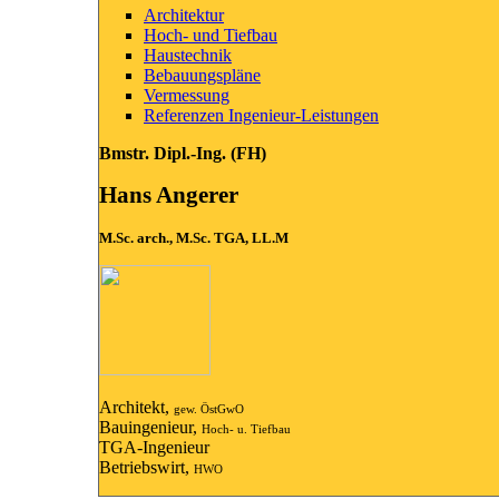
Architektur
Hoch- und Tiefbau
Haustechnik
Bebauungspläne
Vermessung
Referenzen Ingenieur-Leistungen
Bmstr. Dipl.-Ing. (FH)
Hans Angerer
M.Sc. arch., M.Sc. TGA, LL.M
Architekt,
gew. ÖstGwO
Bauingenieur,
Hoch- u. Tiefbau
TGA-Ingenieur
Betriebswirt,
HWO