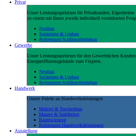
Privat
Unser Leistungsspektrum für Privatkunden, Eigenheime e
zu einem mit Ihnen jeweils individuell vereinbarten Festp
Neubau
Sanierung & Umbau
Referenzen Schlüsselfertigbau
Gewerbe
Unser Leistungsspektrum für den Gewerblichen Kunden
Energieeffizienzgebäude zum Fixpreis.
Neubau
Sanierung & Umbau
Referenzen Schlüsselfertigbau
Handwerk
Unsere Palette an Handwerksleistungen
Malerei & Trockenbau
Maurer & Stahlbeton
Bautrocknung
Referenzen Handwerksleistungen
Ausstellung