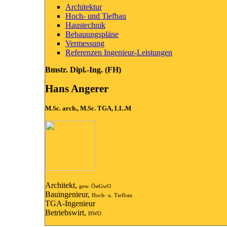
Architektur
Hoch- und Tiefbau
Haustechnik
Bebauungspläne
Vermessung
Referenzen Ingenieur-Leistungen
Bmstr. Dipl.-Ing. (FH)
Hans Angerer
M.Sc. arch., M.Sc. TGA, LL.M
Architekt,
gew. ÖstGwO
Bauingenieur,
Hoch- u. Tiefbau
TGA-Ingenieur
Betriebswirt,
HWO