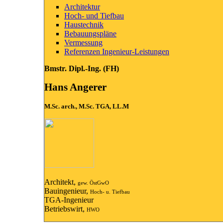
Architektur
Hoch- und Tiefbau
Haustechnik
Bebauungspläne
Vermessung
Referenzen Ingenieur-Leistungen
Bmstr. Dipl.-Ing. (FH)
Hans Angerer
M.Sc. arch., M.Sc. TGA, LL.M
Architekt,
gew. ÖstGwO
Bauingenieur,
Hoch- u. Tiefbau
TGA-Ingenieur
Betriebswirt,
HWO