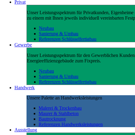
Privat
Unser Leistungsspektrum für Privatkunden, Eigenheime e
zu einem mit Ihnen jeweils individuell vereinbarten Festp
Neubau
Sanierung & Umbau
Referenzen Schlüsselfertigbau
Gewerbe
Unser Leistungsspektrum für den Gewerblichen Kunden
Energieeffizienzgebäude zum Fixpreis.
Neubau
Sanierung & Umbau
Referenzen Schlüsselfertigbau
Handwerk
Unsere Palette an Handwerksleistungen
Malerei & Trockenbau
Maurer & Stahlbeton
Bautrocknung
Referenzen Handwerksleistungen
Ausstellung