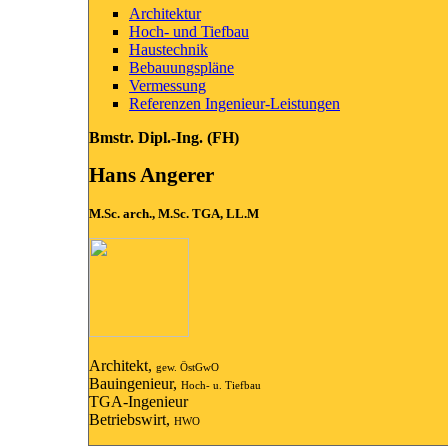
Architektur
Hoch- und Tiefbau
Haustechnik
Bebauungspläne
Vermessung
Referenzen Ingenieur-Leistungen
Bmstr. Dipl.-Ing. (FH)
Hans Angerer
M.Sc. arch., M.Sc. TGA, LL.M
Architekt,
gew. ÖstGwO
Bauingenieur,
Hoch- u. Tiefbau
TGA-Ingenieur
Betriebswirt,
HWO