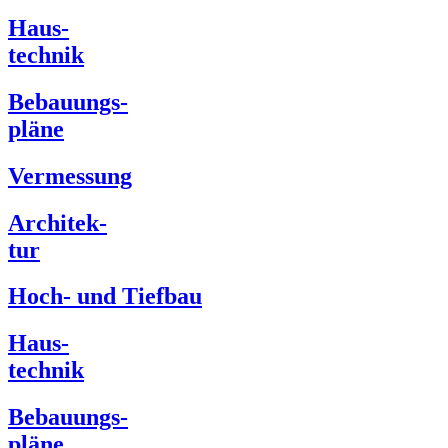
Haus-
technik
Bebauungs-
pläne
Vermessung
Architek-
tur
Hoch- und Tiefbau
Haus-
technik
Bebauungs-
pläne