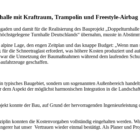
halle mit Kraftraum, Trampolin und Freestyle-Airbag
esgaden und damit für die Realisierung des Bauprojekt „Doppelturnha
 „höchstgelegene Turnhalle Deutschlands“ übernahm, musste in Abstim
 alpine Lage, den engen Zeitplan und das knappe Budget: „Wenn man sic
k für die Schneetraglast erfordert, was höhere Kosten produziert und 
 war die Umsetzung der Baumaßnahmen während dem laufenden Schul- un
Baufahrzeuge geschaffen.
ein typisches Baugebiet, sondern um sogenannten Außenbereich handel
er dem Aspekt der möglichst harmonischen Integration in die Landschaf
rojekt konnte der Bau, auf Grund der hervorragenden Ingenieurleistun
sziplin konnten die Kostenvorgaben vollständig eingehalten werden. W
Angerer hat unser Vertrauen wieder einmal bestätigt. Als Planer und Pro