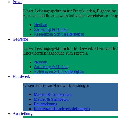
Privat
Unser Leistungsspektrum für Privatkunden, Eigenheime e
zu einem mit Ihnen jeweils individuell vereinbarten Festp
Neubau
Sanierung & Umbau
Referenzen Schlüsselfertigbau
Gewerbe
Unser Leistungsspektrum für den Gewerblichen Kunden
Energieeffizienzgebäude zum Fixpreis.
Neubau
Sanierung & Umbau
Referenzen Schlüsselfertigbau
Handwerk
Unsere Palette an Handwerksleistungen
Malerei & Trockenbau
Maurer & Stahlbeton
Bautrocknung
Referenzen Handwerksleistungen
Ausstellung