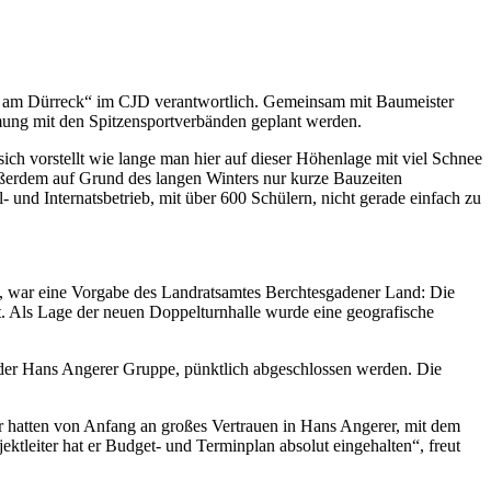
lle am Dürreck“ im CJD verantwortlich. Gemeinsam mit Baumeister
mung mit den Spitzensportverbänden geplant werden.
h vorstellt wie lange man hier auf dieser Höhenlage mit viel Schnee
außerdem auf Grund des langen Winters nur kurze Bauzeiten
d Internatsbetrieb, mit über 600 Schülern, nicht gerade einfach zu
t, war eine Vorgabe des Landratsamtes Berchtesgadener Land: Die
t. Als Lage der neuen Doppelturnhalle wurde eine geografische
g der Hans Angerer Gruppe, pünktlich abgeschlossen werden. Die
ir hatten von Anfang an großes Vertrauen in Hans Angerer, mit dem
jektleiter hat er Budget- und Terminplan absolut eingehalten“, freut